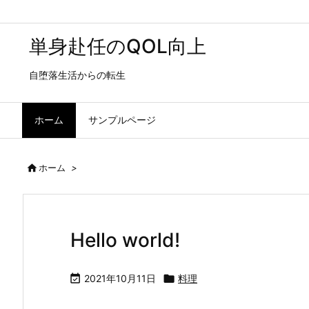
単身赴任のQOL向上
自堕落生活からの転生
ホーム
サンプルページ

ホーム
>
Hello world!

2021年10月11日

料理